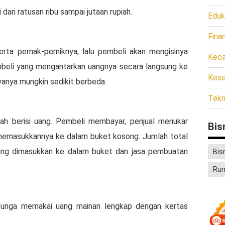
ari ratusan ribu sampai jutaan rupiah.
Eduk
Fina
ta pernak-perniknya, lalu pembeli akan mengisinya
Keca
mbeli yang mengantarkan uangnya secara langsung ke
Kese
ayanya mungkin sedikit berbeda.
Tekn
h berisi uang. Pembeli membayar, penjual menukar
Bis
 memasukkannya ke dalam buket kosong. Jumlah total
 yang dimasukkan ke dalam buket dan jasa pembuatan
Bis
Ru
 bunga memakai uang mainan lengkap dengan kertas