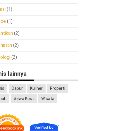
asi
(1)
nce
(1)
ntikan
(2)
hatan
(2)
ologi
(2)
nis lainnya
nis
Dapur
Kuliner
Properti
mah
Sewa Kost
Wisata