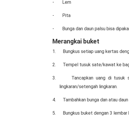
-
Lem
-
Pita
-
Bunga dan daun palsu bisa dipakai
Merangkai buket
1.
Bungkus setiap uang kertas denga
2.
Tempel tusuk sate/kawat ke bag
3.
Tancapkan uang di tusuk s
lingkaran/setengah lingkaran.
4.
Tambahkan bunga dan atau daun p
5.
Bungkus buket dengan 3 lembar ker