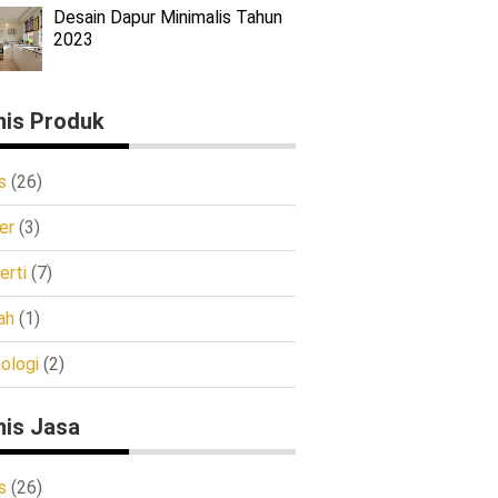
Desain Dapur Minimalis Tahun
2023
nis Produk
s
(26)
er
(3)
erti
(7)
ah
(1)
ologi
(2)
nis Jasa
s
(26)